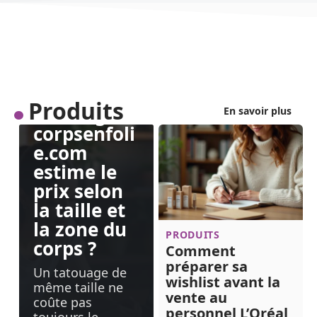
PRODUITS
Comment
la
Calculette
coût
Produits
tatouage
En savoir plus
corpsenfoli
e.com
estime le
prix selon
la taille et
la zone du
PRODUITS
corps ?
Comment
préparer sa
Un tatouage de
wishlist avant la
même taille ne
vente au
coûte pas
personnel L’Oréal