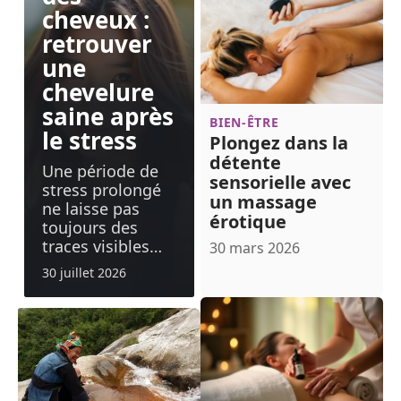
cheveux :
retrouver
une
chevelure
saine après
BIEN-ÊTRE
le stress
Plongez dans la
détente
Une période de
sensorielle avec
stress prolongé
un massage
ne laisse pas
érotique
toujours des
traces visibles
…
30 mars 2026
30 juillet 2026