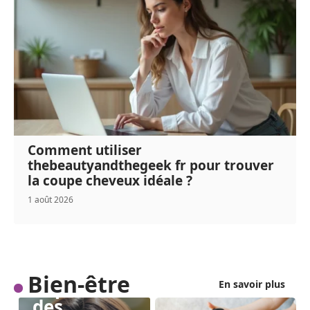
Comment utiliser
thebeautyandthegeek fr pour trouver
la coupe cheveux idéale ?
1 août 2026
BIEN-ÊTRE
Bien-être
Repousse
En savoir plus
des