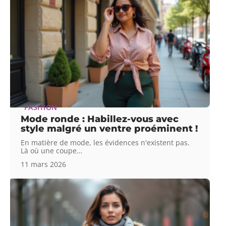
FASHION
Mode ronde : Habillez-vous avec
style malgré un ventre proéminent !
En matière de mode, les évidences n'existent pas.
Là où une coupe
…
11 mars 2026