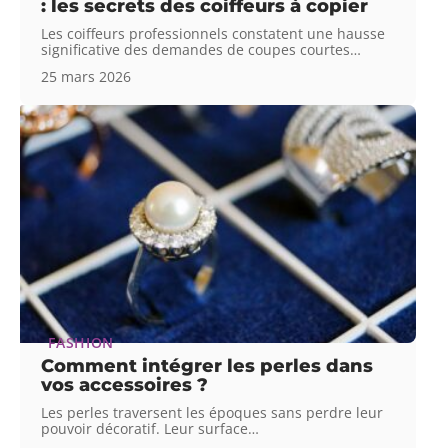
: les secrets des coiffeurs à copier
Les coiffeurs professionnels constatent une hausse
significative des demandes de coupes courtes
…
25 mars 2026
FASHION
Comment intégrer les perles dans
vos accessoires ?
Les perles traversent les époques sans perdre leur
pouvoir décoratif. Leur surface
…