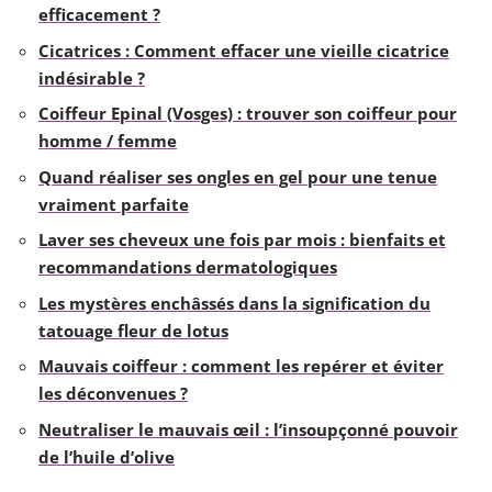
efficacement ?
Cicatrices : Comment effacer une vieille cicatrice
indésirable ?
Coiffeur Epinal (Vosges) : trouver son coiffeur pour
homme / femme
Quand réaliser ses ongles en gel pour une tenue
vraiment parfaite
Laver ses cheveux une fois par mois : bienfaits et
recommandations dermatologiques
Les mystères enchâssés dans la signification du
tatouage fleur de lotus
Mauvais coiffeur : comment les repérer et éviter
les déconvenues ?
Neutraliser le mauvais œil : l’insoupçonné pouvoir
de l’huile d’olive