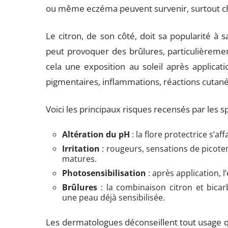
ou même eczéma peuvent survenir, surtout ch
Le citron, de son côté, doit sa popularité à 
peut provoquer des brûlures, particulièremen
cela une exposition au soleil après applicati
pigmentaires, inflammations, réactions cutan
Voici les principaux risques recensés par les sp
Altération du pH
: la flore protectrice s’aff
Irritation
: rougeurs, sensations de picotem
matures.
Photosensibilisation
: après application, l
Brûlures
: la combinaison citron et bica
une peau déjà sensibilisée.
Les dermatologues déconseillent tout usage q