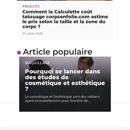
PRODUITS
Comment la Calculette coût
tatouage corpsenfolie.com estime
le prix selon la taille et la zone du
corps ?
31 juillet 2026
Article populaire
MAQUILLAGE
Pourquoi se lancer dans
des études de
cosmétique et esthétique
?
La cosmétique et l’esthétique sont des métiers
ayant essentiellement pour fonction de
…