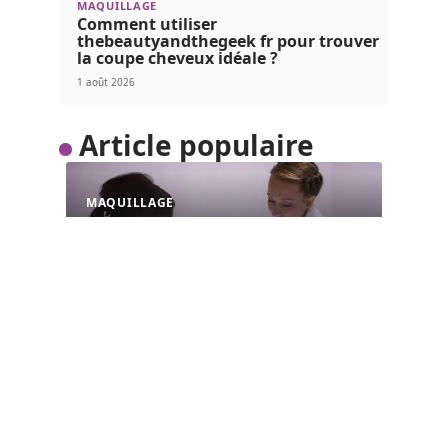
MAQUILLAGE
Comment utiliser
thebeautyandthegeek fr pour trouver
la coupe cheveux idéale ?
1 août 2026
Article populaire
MAQUILLAGE
Pourquoi se lancer dans
des études de cosmétique
et esthétique ?
La cosmétique et l’esthétique sont des métiers
ayant essentiellement pour fonction de
…
Contact
Mentions Légales
Sitemap