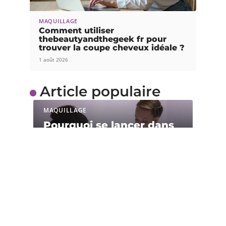
MAQUILLAGE
Comment utiliser
thebeautyandthegeek fr pour
trouver la coupe cheveux idéale ?
1 août 2026
Article populaire
MAQUILLAGE
Pourquoi se lancer dans
des études de
cosmétique et esthétique
?
La cosmétique et l’esthétique sont des métiers
ayant essentiellement pour fonction de
…