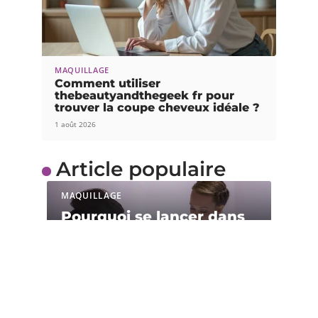
MAQUILLAGE
Comment utiliser
thebeautyandthegeek fr pour
trouver la coupe cheveux idéale ?
1 août 2026
Article populaire
MAQUILLAGE
Pourquoi se lancer dans
des études de
cosmétique et esthétique
?
La cosmétique et l’esthétique sont des métiers
ayant essentiellement pour fonction de
…